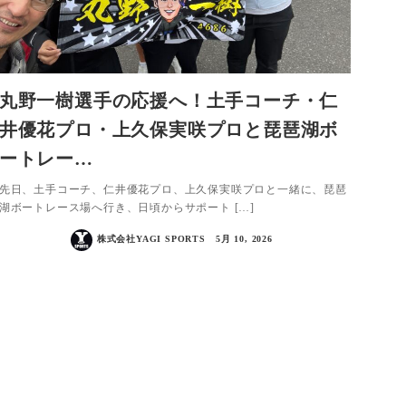
丸野一樹選手の応援へ！土手コーチ・仁
井優花プロ・上久保実咲プロと琵琶湖ボ
ートレー…
先日、土手コーチ、仁井優花プロ、上久保実咲プロと一緒に、琵琶
湖ボートレース場へ行き、日頃からサポート […]
株式会社YAGI SPORTS
5月 10, 2026