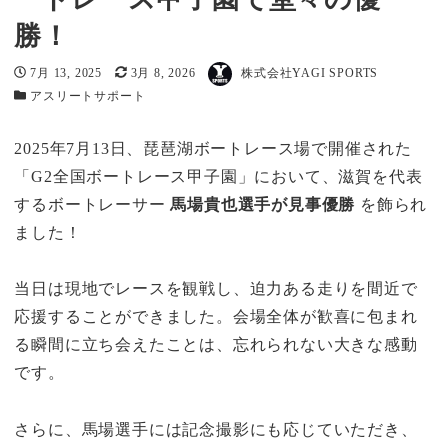
勝！
著者
投稿日
7月 13, 2025
更新日
3月 8, 2026
株式会社YAGI SPORTS
カテゴリー
アスリートサポート
2025年7月13日、琵琶湖ボートレース場で開催された
「G2全国ボートレース甲子園」において、滋賀を代表
するボートレーサー
馬場貴也選手が見事優勝
を飾られ
ました！
当日は現地でレースを観戦し、迫力ある走りを間近で
応援することができました。会場全体が歓喜に包まれ
る瞬間に立ち会えたことは、忘れられない大きな感動
です。
さらに、馬場選手には記念撮影にも応じていただき、