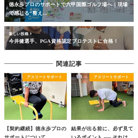
徳永歩プロのサポートで六甲国際ゴルフ場へ｜現場
で感じる“整え…
新しい投稿
今井健選手、PGA資格認定プロテストに合格！
関連記事
アスリートサポート
アスリートサポート
【契約継続】徳永歩プロの
結果が出る前に、必ず見て
サポートについて
いるポイント ── それは