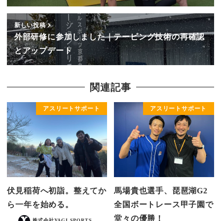
新しい投稿
外部研修に参加しました｜テーピング技術の再確認
とアップデート
関連記事
アスリートサポート
アスリートサポート
伏見稲荷へ初詣。整えてか
馬場貴也選手、琵琶湖G2
ら一年を始める。
全国ボートレース甲子園で
堂々の優勝！
株式会社YAGI SPORTS