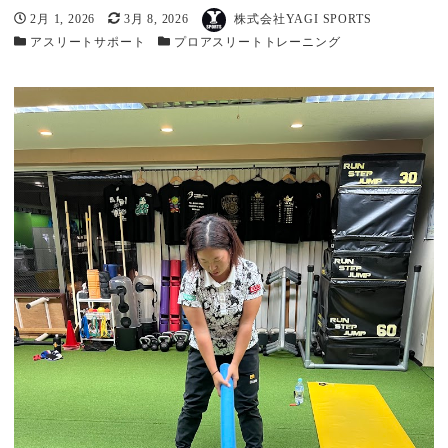
著者
投稿日
2月 1, 2026
更新日
3月 8, 2026
株式会社YAGI SPORTS
カテゴリー
アスリートサポート
カテゴリー
プロアスリートトレーニング